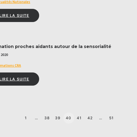
ualités Nationales
LIRE LA SUITE
ation proches aidants autour de la sensorialité
n 2020
rmations CRA
LIRE LA SUITE
1
…
38
39
40
41
42
…
51