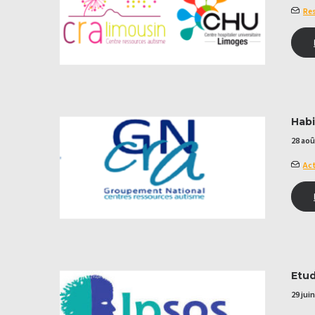
Res
Habi
28 aoû
Act
Etud
29 jui