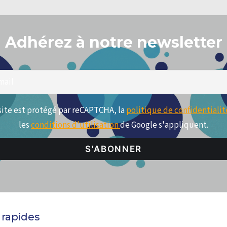
Adhérez à notre newsletter
site est protégé par reCAPTCHA, la
politique de confidentialit
les
conditions d'utilisation
de Google s'appliquent.
 rapides