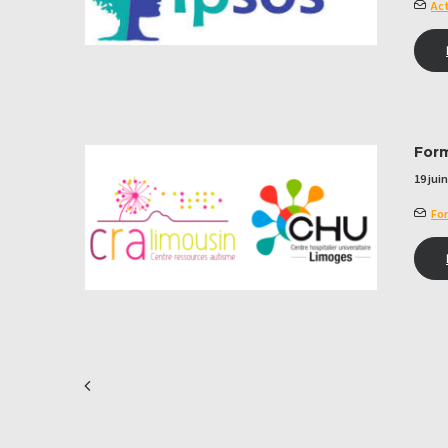
Act
Form
19 jui
Fo