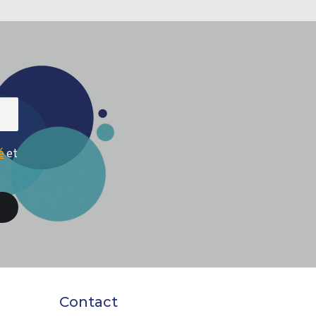
é
et
Contact