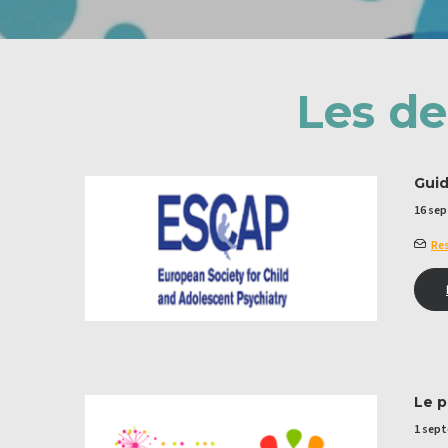
Les de
Guid
16 se
Res
Le p
1 sep