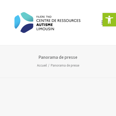
Ouvrir la 
Panorama de presse
ACCUEIL
Accueil
Panorama de presse
L’AUTISME
LE CRA LIMOUSIN
STRUCTURES ET RÉSEAUX
FORMATIONS
MANIFESTATIONS
DOCUMENTATION