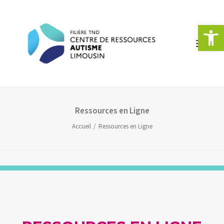
Ouvrir la 
Ressources en Ligne
ACCUEIL
Accueil
Ressources en Ligne
L’AUTISME
LE CRA LIMOUSIN
STRUCTURES ET RÉSEAUX
FORMATIONS
MANIFESTATIONS
DOCUMENTATION