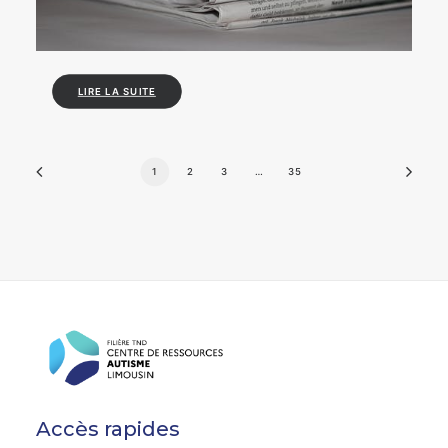
LIRE LA SUITE
1
2
3
…
35
Accès rapides